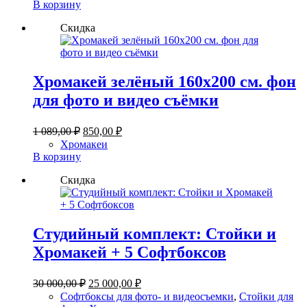
составляла
1
В корзину
2
760,00 ₽.
Скидка
100,00 ₽.
Хромакей зелёный 160х200 см. фон
для фото и видео съёмки
Первоначальная
Текущая
1 089,00
₽
850,00
₽
цена
цена:
Хромакеи
составляла
850,00 ₽.
В корзину
1
Скидка
089,00 ₽.
Студийный комплект: Стойки и
Хромакей + 5 Софтбоксов
Первоначальная
Текущая
30 000,00
₽
25 000,00
₽
цена
цена:
Софтбоксы для фото- и видеосъемки
,
Стойки для
составляла
25