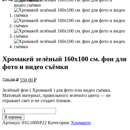
Хромакей зелёный 160х100 см. фон для
фото и видео съёмки
Первоначальная
Текущая
720,00
₽
550,00
₽
цена
цена:
составляла
Зелёный фон ( Хромакей ) для фото или видео съёмки.
550,00 ₽.
Матовый материал, правильного зелёного цвета — не
720,00 ₽.
отражает свет и не создает бликов.
Количество
товара
В корзину
Хромакей
Артикул:
01G100SP22
Категория:
Хромакеи
зелёный