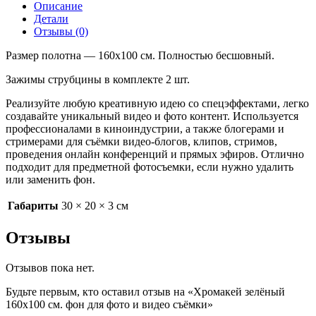
160х100
Описание
см.
Детали
фон
Отзывы (0)
для
фото
Размер полотна — 160х100 см. Полностью бесшовный.
и
видео
Зажимы струбцины в комплекте 2 шт.
съёмки
Реализуйте любую креативную идею со спецэффектами, легко
создавайте уникальный видео и фото контент. Используется
профессионалами в киноиндустрии, а также блогерами и
стримерами для съёмки видео-блогов, клипов, стримов,
проведения онлайн конференций и прямых эфиров. Отлично
подходит для предметной фотосъемки, если нужно удалить
или заменить фон.
Габариты
30 × 20 × 3 см
Отзывы
Отзывов пока нет.
Будьте первым, кто оставил отзыв на «Хромакей зелёный
160х100 см. фон для фото и видео съёмки»