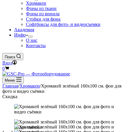
Хромакеи
Фоны из ткани
Фоны из винила
Стойки для фона
Софтбоксы для фото- и видеосъемки
Академия
Инфо
О нас
Контакты
Поиск
Вход
Корзина
0
Меню
Главная
/
Хромакеи
/
Хромакей зелёный 160х100 см. фон для
фото и видео съёмки
Скидка