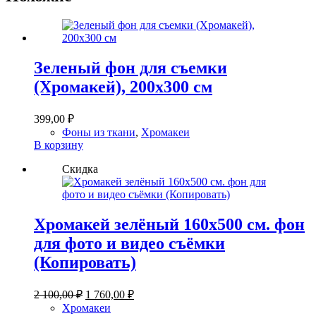
Зеленый фон для съемки
(Хромакей), 200х300 см
399,00
₽
Фоны из ткани
,
Хромакеи
В корзину
Скидка
Хромакей зелёный 160х500 см. фон
для фото и видео съёмки
(Копировать)
Первоначальная
Текущая
2 100,00
₽
1 760,00
₽
цена
цена:
Хромакеи