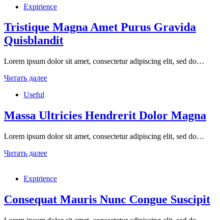
Expirience
фона
2×2
—
Tristique Magna Amet Purus Gravida
это
Quisblandit
простой
процесс,
который
Lorem ipsum dolor sit amet, consectetur adipiscing elit, sed do…
занимает
Tristique
5
Читать далее
Magna
минут.
Useful
Amet
Purus
Gravida
Massa Ultricies Hendrerit Dolor Magna
Quisblandit
Lorem ipsum dolor sit amet, consectetur adipiscing elit, sed do…
Massa
Читать далее
Ultricies
Hendrerit
Expirience
Dolor
Magna
Consequat Mauris Nunc Congue Suscipit