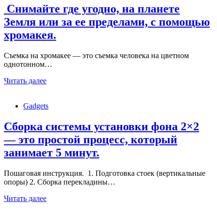
Снимайте где угодно, на планете
Земля или за ее пределами, с помощью
хромакея.
Съемка на хромакее — это съемка человека на цветном
однотонном…
Снимайте
Читать далее
где
угодно,
Gadgets
на
планете
Земля
Сборка системы установки фона 2×2
или
— это простой процесс, который
за
ее
занимает 5 минут.
пределами,
с
Пошаговая инструкция. 1. Подготовка стоек (вертикальные
помощью
опоры) 2. Сборка перекладины…
хромакея.
Сборка
Читать далее
системы
установки