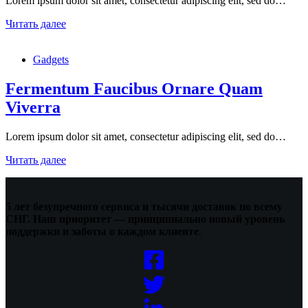
Lorem ipsum dolor sit amet, consectetur adipiscing elit, sed do…
Consequat
Читать далее
Mauris
Nunc
Gadgets
Congue
Suscipit
Fermentum Faucibus Ornare Quam
Viverra
Lorem ipsum dolor sit amet, consectetur adipiscing elit, sed do…
Fermentum
Читать далее
Faucibus
Ornare
Quam
5 лет безупречного сервиса и тысячи доставок по всему
Viverra
СНГ. Наш приоритет — принципиально новый уровень
поддержки и заботы о каждом клиенте
.