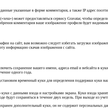
данные указанные в форме комментария, а также IP адрес посетит
 («хеш») может предоставляться сервису Gravatar, чтобы опреде
сле одобрения комментария ваше изображение профиля будет видим
афии на сайт, вам возможно следует избегать загрузки изображ
эту информацию скачав изображения с сайта.
ючить сохранение вашего имени, адреса email и вебсайта в куки
чение одного года.
 мы установим временный куки для определения поддержки куки 
 куки с данными входа и настройками экрана. Куки входа хранят
е будут сохраняться в течение двух недель. При выходе из учет
сохранен дополнительный куки, он не содержит персональных да