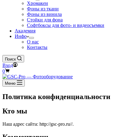
Хромакеи
Фоны из ткани
Фоны из винила
Стойки для фона
Софтбоксы для фото- и видеосъемки
Академия
Инфо
О нас
Контакты
Поиск
Вход
Корзина
0
Меню
Политика конфиденциальности
Кто мы
Наш адрес сайта: http://gsc-pro.ru//.
Комментарии