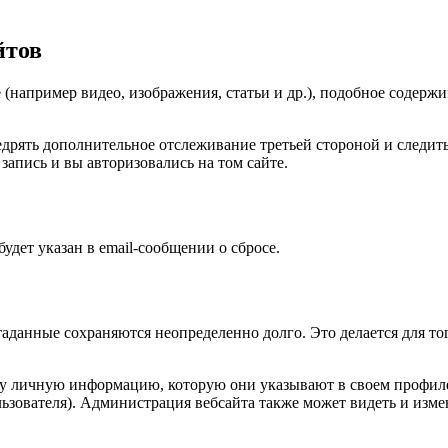
йтов
(например видео, изображения, статьи и др.), подобное содержим
внедрять дополнительное отслеживание третьей стороной и след
запись и вы авторизовались на том сайте.
будет указан в email-сообщении о сбросе.
таданные сохраняются неопределенно долго. Это делается для т
ту личную информацию, которую они указывают в своем профиле.
ьзователя). Администрация вебсайта также может видеть и изм