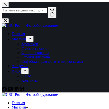
Перейти
к
сути
Ничего
не
найдено
Главная
Магазин
Хромакеи
Фоны из ткани
Фоны из винила
Стойки для фона
Софтбоксы для фото- и видеосъемки
Академия
Инфо
О нас
Контакты
Главная
Магазин